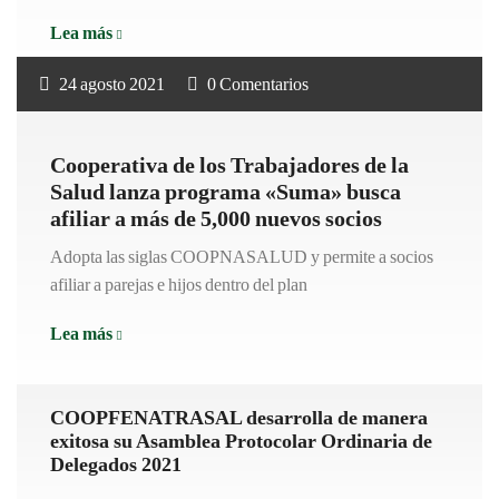
"Socios
Lea más
de
24 agosto 2021
0 Comentarios
la
Cooperativa
de
Cooperativa de los Trabajadores de la
los
Salud lanza programa «Suma» busca
Trabajadores
afiliar a más de 5,000 nuevos socios
de
la
Adopta las siglas COOPNASALUD y permite a socios
Salud
afiliar a parejas e hijos dentro del plan
podrán
"Cooperativa
Lea más
afiliar
de
a
los
familiares
COOPFENATRASAL desarrolla de manera
Trabajadores
tendrán
exitosa su Asamblea Protocolar Ordinaria de
de
oportunidad
Delegados 2021
la
de