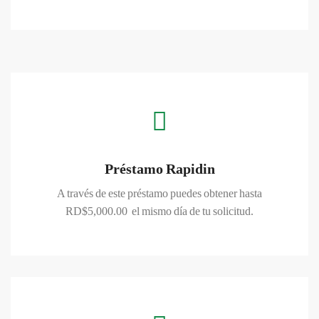
CONOCER MAS
Préstamo Rapidin
A través de este préstamo puedes obtener hasta
CONOCER MAS
RD$5,000.00 el mismo día de tu solicitud.