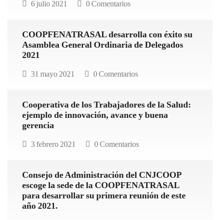
Salud
ahorrar,
6 julio 2021
0 Comentarios
lanza
obtener
programa
préstamos
COOPFENATRASAL desarrolla con éxito su
«Suma»
y
Asamblea General Ordinaria de Delegados
busca
otros
2021
afiliar
beneficios"
31 mayo 2021
a
0 Comentarios
más
de
Cooperativa de los Trabajadores de la Salud:
5,000
ejemplo de innovación, avance y buena
nuevos
gerencia
socios"
3 febrero 2021
0 Comentarios
Consejo de Administración del CNJCOOP
escoge la sede de la COOPFENATRASAL
para desarrollar su primera reunión de este
año 2021.